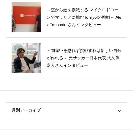
～空から蚊を撲滅する マイクロドロー
Summer Entrepreneurship Experience
ンでマラリアに挑むTornyolの挑戦～ Ale
（短期起業体験）プチ体験記
x Toussaintさんインタビュー
～間違いを恐れず挑戦すれば新しい自分
MBA1年目を振り返る―10年追い続けた
が作れる～ 元サッカー日本代表 大久保
夢が叶うまで、そしてその後の軌跡
嘉人さんインタビュー
月別アーカイブ