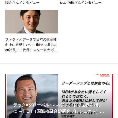
陽介さんインタビュー
icas 内橋さんインタビュー
ファクトとデータで日本の生産性
向上に貢献したい－think-cell Jap
an社長／二代目ミスター東大 松塚
さん インタビュー
テック×グローバル×マネジメントで世界を相手
に ～ITER（国際核融合炉研究プロジェクト）首
席戦略官 大前さん