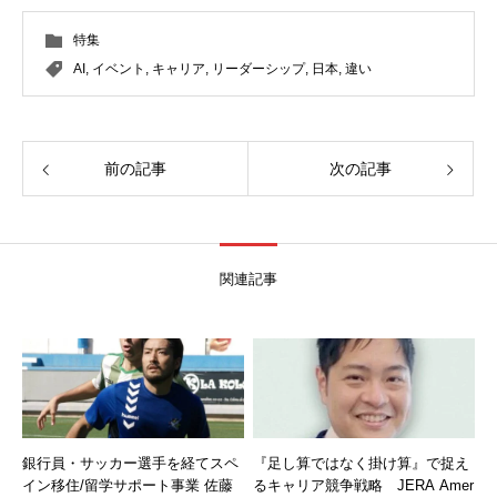
特集
AI
,
イベント
,
キャリア
,
リーダーシップ
,
日本
,
違い
前の記事
次の記事
関連記事
銀行員・サッカー選手を経てスペ
『足し算ではなく掛け算』で捉え
イン移住/留学サポート事業 佐藤
るキャリア競争戦略 JERA Amer