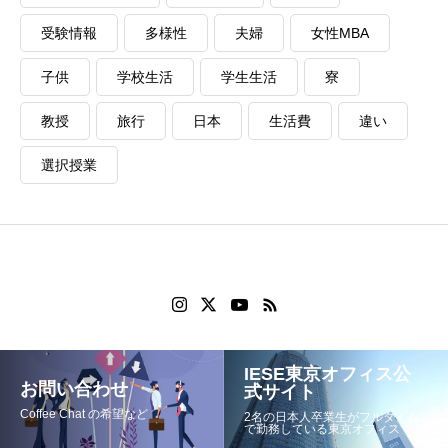
受験情報
多様性
夫婦
女性MBA
子供
学校生活
学生生活
寮
教授
旅行
日本
生活費
違い
選択授業
IESE東京オフィス公
お問い合わせ
式サイト
Coffee Chat の希望など
2名の日本人卒業生がフルタイム
で勤務している東京オフィスです