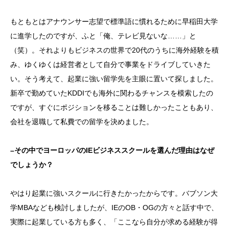
もともとはアナウンサー志望で標準語に慣れるために早稲田大学
に進学したのですが、ふと「俺、テレビ見ないな……」と
（笑）。それよりもビジネスの世界で20代のうちに海外経験を積
み、ゆくゆくは経営者として自分で事業をドライブしていきた
い。そう考えて、起業に強い留学先を主眼に置いて探しました。
新卒で勤めていたKDDIでも海外に関わるチャンスを模索したの
ですが、すぐにポジションを移ることは難しかったこともあり、
会社を退職して私費での留学を決めました。
–
その中でヨーロッパのIEビジネススクールを選んだ理由はなぜ
でしょうか？
やはり起業に強いスクールに行きたかったからです。バブソン大
学MBAなども検討しましたが、IEのOB・OGの方々と話す中で、
実際に起業している方も多く、「ここなら自分が求める経験が得