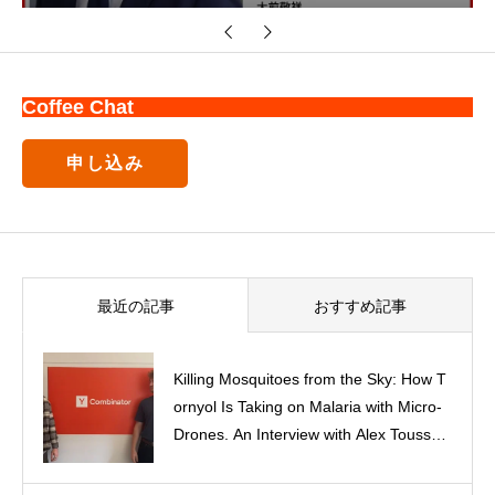
Coffee Chat
申し込み
最近の記事
おすすめ記事
Killing Mosquitoes from the Sky: How T
ornyol Is Taking on Malaria with Micro-
Class of 2027 – プロフィール
Drones. An Interview with Alex Toussain
t, Co-Founder of Tornyol