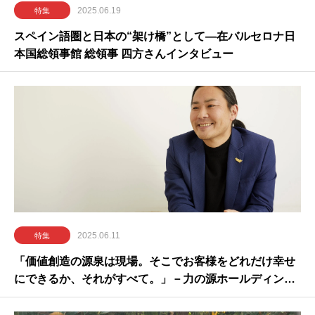
2025.06.19
特集
スペイン語圏と日本の“架け橋”として―在バルセロナ日
本国総領事館 総領事 四方さんインタビュー
2025.06.11
特集
「価値創造の源泉は現場。そこでお客様をどれだけ幸せ
にできるか、それがすべて。」－力の源ホールディング
ス（博多一風堂）山根社長インタビュー