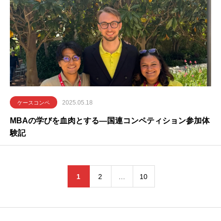
2025.05.18
ケースコンペ
MBAの学びを血肉とする―国連コンペティション参加体
験記
1
2
…
10