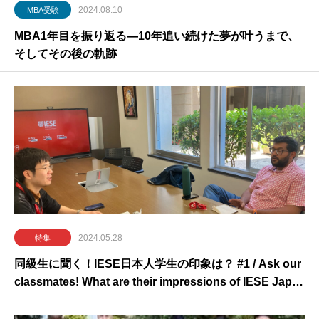
2024.08.10
MBA受験
MBA1年目を振り返る―10年追い続けた夢が叶うまで、
そしてその後の軌跡
2024.05.28
特集
同級生に聞く！IESE日本人学生の印象は？ #1 / Ask our
classmates! What are their impressions of IESE Japa
nese students? #1