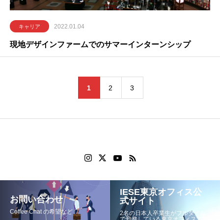
2022.01.04
キャリア
現地デザインファームでのサマーインターンシップ
1
2
3
IESE東京オフィス公
お問い合わせ
式サイト
Coffee Chat の希望など
2名の日本人卒業生がフルタイム
で勤務している東京オフィスです