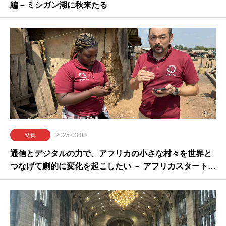
編 – ミシガン湖に秋来たる
2025.03.08
特集
通信とデジタルの力で、アフリカの小さな村々を世界と
つなげて劇的に変化を起こしたい － アフリカスタートア
ップ・Dots for 創業者／CEO 大場さんインタビュー