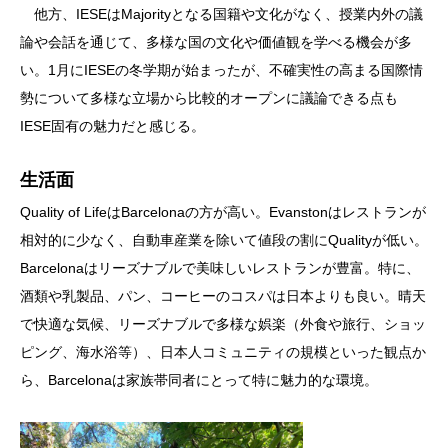
他方、IESEはMajorityとなる国籍や文化がなく、授業内外の議
論や会話を通じて、多様な国の文化や価値観を学べる機会が多
い。1月にIESEの冬学期が始まったが、不確実性の高まる国際情
勢について多様な立場から比較的オープンに議論できる点も
IESE固有の魅力だと感じる。
生活面
Quality of LifeはBarcelonaの方が高い。Evanstonはレストランが
相対的に少なく、自動車産業を除いて値段の割にQualityが低い。
Barcelonaはリーズナブルで美味しいレストランが豊富。特に、
酒類や乳製品、パン、コーヒーのコスパは日本よりも良い。晴天
で快適な気候、リーズナブルで多様な娯楽（外食や旅行、ショッ
ピング、海水浴等）、日本人コミュニティの規模といった観点か
ら、Barcelonaは家族帯同者にとって特に魅力的な環境。