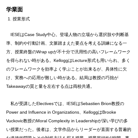
学業面
授業形式
IESEはCase Study中心。登場人物の立場から選択肢や判断基
準、制約や行動計画、文脈踏まえた要点を考える訓練になる一
方、授業終盤のWrap upが不十分で汎用性の高いフレームワーク
を得られない時がある。KelloggはLecture形式も用いられ、多く
のフレームワークを効率よく学ぶことが出来るが、具体性に欠
け、実務への応用が難しい時がある。結局は教授の巧拙が
Takeawayの質と量を左右する点は両校共通。
私が受講したElectivesでは、IESEはSebastien Brion教授の
Power and Influence in Organizations、KelloggはBrooke
Vuckovic教授のMoral Complexity in Leadershipが深い学びの多
い授業だった。後者は、文学作品からリーダーが直面する普遍的