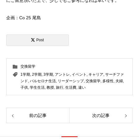
にご留意頂いた上で、少しでもご参考になれば幸いです。
企画：Co 25 尾島
Post
交換留学
1学期
,
2学期
,
3学期
,
アントレ
,
イベント
,
キャリア
,
サーチファ
ンド
,
バルセロナ生活
,
リーダーシップ
,
交換留学
,
多様性
,
夫婦
,
子供
,
学生生活
,
教授
,
旅行
,
生活費
,
違い
前の記事
次の記事