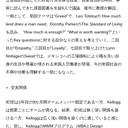
な道徳的問題とその対処方法を探る授業。授業冒頭約1時間、事
前に読んできた課題図書を生徒6人で議論、後半に教授が解説。
一例として、初回テーマは“Greed”で、Leo Tolstoyの
How much
land does a man need
, Dorothy Parkerの
The Standard of Living
を読み、 “How much is enough?” “What is worth wanting?”とい
ったKey questionsに対する自分なりの答えを考えていく。二回
目が“Empathy,” 三回目が“Loyalty”。七回目で取り上げたLynn
Nottageの
Sweat
では、メキシコへの工場移転により職を失い自
身の生活や尊厳が壊される米国人労働者が登場。今の米国社会の
不満や分断を理解する一助にもなった。
交友関係
IESEは1年目の9か月間チームメンバー固定である一方、Kellogg
は授業ごとにチームが異なる。結果、IESEは狭く深い関係を築
ける一方、Kelloggは広く浅い関係を築くのに適していると感じ
た。但し、KelloggのMMMプログラム（MBAとDesign