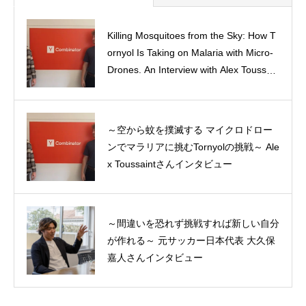
Killing Mosquitoes from the Sky: How T
ornyol Is Taking on Malaria with Micro-
Class of 2027 – プロフィール
Drones. An Interview with Alex Toussain
t, Co-Founder of Tornyol
～空から蚊を撲滅する マイクロドロー
Summer Entrepreneurship Experience
ンでマラリアに挑むTornyolの挑戦～ Ale
（短期起業体験）プチ体験記
x Toussaintさんインタビュー
～間違いを恐れず挑戦すれば新しい自分
MBA1年目を振り返る―10年追い続けた
が作れる～ 元サッカー日本代表 大久保
夢が叶うまで、そしてその後の軌跡
嘉人さんインタビュー