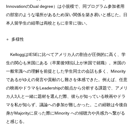
InnovationのDual degree）は小規模で、同プログラム参加者用
の部室のような場所があるため深い関係を築き易いと感じた。日
本人留学生の紐帯は両校ともに非常に強い。
多様性
KelloggはIESEに比べてアメリカ人の割合が圧倒的に高く、学
生の関心も米国にある（卒業後9割以上が米国で就職）。米国の
一般常識への理解を前提とした学生同士の会話も多く、Minority
であるがゆえの発言や貢献のし難さを体感できた。例えば、任意
の映画やドラマをLeadershipの観点から分析する課題で、アメリ
カ人3人と一緒に題材を選んだ際、彼らが知っている映画やドラ
マを私が知らず、議論への参加が難しかった。この経験は今後自
身がMajorityに戻った際にMinority への傾聴力や共感力へ繋がる
と感じる。