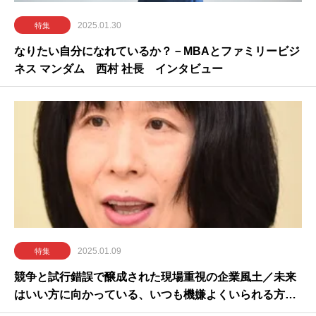
2025.01.30
特集
なりたい自分になれているか？－MBAとファミリービジ
ネス マンダム 西村 社長 インタビュー
2025.01.09
特集
競争と試行錯誤で醸成された現場重視の企業風土／未来
はいい方に向かっている、いつも機嫌よくいられる方法
を見つけよう コマツ 建機ソリューション本部長 藤