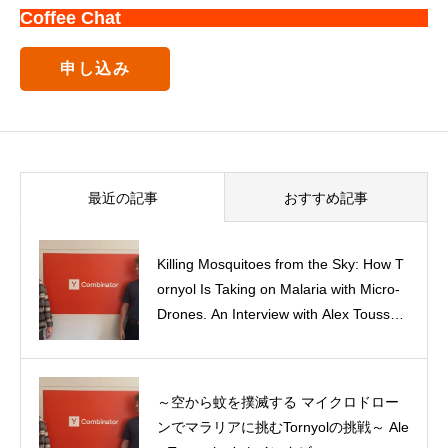
Coffee Chat
申し込み
最近の記事
おすすめ記事
Killing Mosquitoes from the Sky: How T
ornyol Is Taking on Malaria with Micro-
Class of 2027 – プロフィール
Drones. An Interview with Alex Toussain
t, Co-Founder of Tornyol
～空から蚊を撲滅する マイクロドロー
Summer Entrepreneurship Experience
ンでマラリアに挑むTornyolの挑戦～ Ale
（短期起業体験）プチ体験記