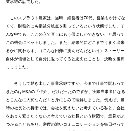
業承継の話でした。
このスプラウト農家は、当時、経営者は70代、営業もかけてな
くて、財務的にも損益分岐点を割っているという状態でした。そ
んな中でも、ここの立て直しはもう僕にしかできない、と思って
この機会にベットしました。また、結果的にどこまでうまく出来
るかに関わらず、（こんな困難に挑んだんだという）ストーリー
自体が価値として自分に返ってくると思えたことも、決断を後押
ししました。
そうして動き出した事業承継ですが、今まで仕事で関わって
きたのはM&Aの「仲介」だけだったのですが、実際当事者になる
とこんなに大変なんだ！と身にしみて理解しました。例えば、当
時の社長との折衝では、会社を変えたいと考えている私と、会社
をあまり変えたくないと考えている社長という構図で、意見がぶ
つかることもあり、密度の濃いコミュニケーションを毎日やって