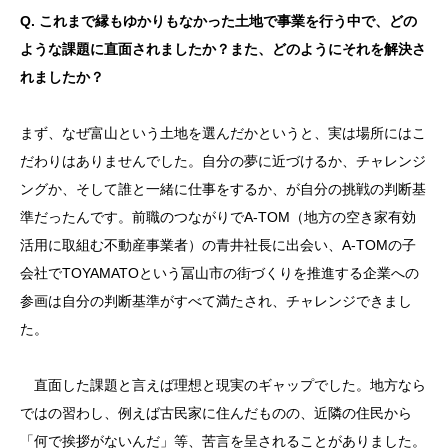
Q. これまで縁もゆかりもなかった土地で事業を行う中で、どの
ような課題に直面されましたか？また、どのようにそれを解決さ
れましたか？
まず、なぜ富山という土地を選んだかというと、実は場所にはこ
だわりはありませんでした。自分の夢に近づけるか、チャレンジ
ングか、そして誰と一緒に仕事をするか、が自分の挑戦の判断基
準だったんです。前職のつながりでA-TOM（地方の空き家有効
活用に取組む不動産事業者）の青井社長に出会い、A-TOMの子
会社でTOYAMATOという冨山市の街づくりを推進する企業への
参画は自分の判断基準がすべて満たされ、チャレンジできまし
た。
直面した課題と言えば理想と現実のギャップでした。地方なら
ではの習わし、例えば古民家に住んだものの、近隣の住民から
「何で挨拶がないんだ」等、苦言を呈されることがありました。