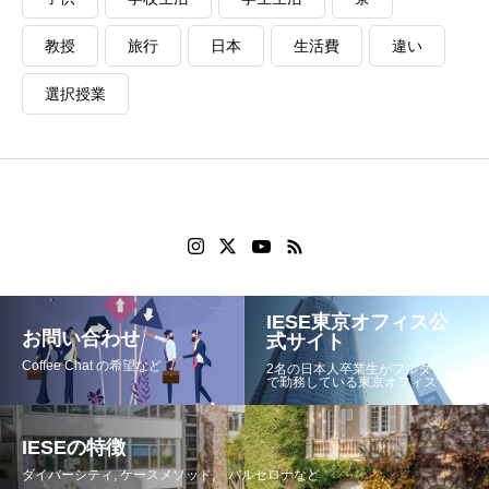
教授
旅行
日本
生活費
違い
選択授業
IESE東京オフィス公
お問い合わせ
式サイト
Coffee Chat の希望など
2名の日本人卒業生がフルタイム
で勤務している東京オフィスです
IESEの特徴
ダイバーシティ, ケースメソッド, バルセロナなど