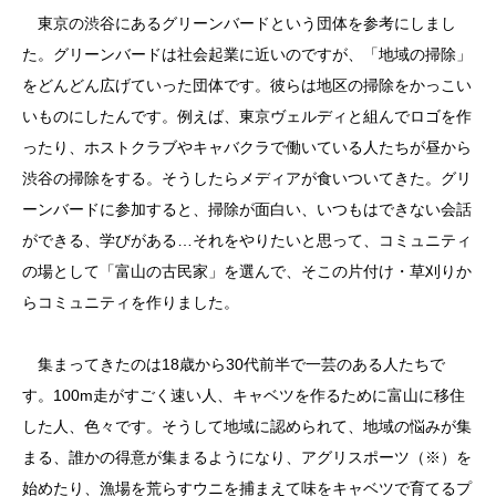
東京の渋谷にあるグリーンバードという団体を参考にしまし
た。グリーンバードは社会起業に近いのですが、「地域の掃除」
をどんどん広げていった団体です。彼らは地区の掃除をかっこい
いものにしたんです。例えば、東京ヴェルディと組んでロゴを作
ったり、ホストクラブやキャバクラで働いている人たちが昼から
渋谷の掃除をする。そうしたらメディアが食いついてきた。グリ
ーンバードに参加すると、掃除が面白い、いつもはできない会話
ができる、学びがある…それをやりたいと思って、コミュニティ
の場として「富山の古民家」を選んで、そこの片付け・草刈りか
らコミュニティを作りました。
集まってきたのは18歳から30代前半で一芸のある人たちで
す。100m走がすごく速い人、キャベツを作るために富山に移住
した人、色々です。そうして地域に認められて、地域の悩みが集
まる、誰かの得意が集まるようになり、アグリスポーツ（※）を
始めたり、漁場を荒らすウニを捕まえて味をキャベツで育てるプ