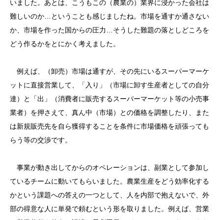
いました。あとは、こうもこの（農業の）業界に浸かった会社は
難しいのか…ということも感じましたね。市場を通すか通さない
か、市場を作った国からの圧力…そうした難題の落としどころを
どう作るかをとにかく考えました。
例えば、（卸売）市場は通すが、その先にいるスーパーマーケ
ットに直接営業して、「入り」（市場に卸す生産者としての自分
達）と「出」（消費者に販売するスーパーマーケット等の小売事
業者）を押さえて、真ん中（市場）との価格を調整したり、また
は新規販売先を自ら獲得することを条件に市場価格を頑張っても
らう等の交渉です。
事業が動き出してからのオペレーションは、副業として参加し
ているチームに動いてもらいました。農業生産をどう効率化する
かという課題への答えの一つとして、人を内部で抱えないで、外
部の得意な人に単発で頼むという形を取りました。例えば、営業