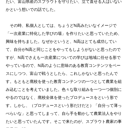
たい、富山県産のスプラウトを守りたい、立て直せる人はいない
かという想いでの話でした。
その時、私個人としては、ちょうどN高みたいなイメージで
「一次産業に特化した学びの場」を作りたいと思っていたため、
興味を持ちました。なぜかというと、N高はとても成功してい
て、自分がN高と同じことをやってもしようがないと思ったので
すが、N高でさえも一次産業についての学びは地域に任せる形で
やっているので、N高のように意味のある教育コンテンツをベー
スにしつつ、富山で戦うとしたら、これしかないと思ったんで
す。もともと廃校を使った教育コンテンツの一つとして農業を組
み込むことを考えていました。色々な取り組みを一つ一つ個別に
やるのではなく、廃校全体を使ったプロデュースをという形で
す。しかし、（プロデュースという形だけだと）「自分って薄っ
ぺらいな」と思ってしまって、自ら手を動かして農業法人をやり
たいと思っていたんです。そこで来たのが、スプラウト農家の事