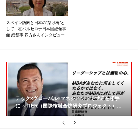
スペイン語圏と日本の“架け橋”と
して―在バルセロナ日本国総領事
館 総領事 四方さんインタビュー
テック×グローバル×マネジメントで世界を相手
に ～ITER（国際核融合炉研究プロジェクト）首
席戦略官 大前さん