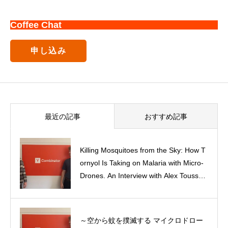
Coffee Chat
申し込み
最近の記事
おすすめ記事
Killing Mosquitoes from the Sky: How T
ornyol Is Taking on Malaria with Micro-
Class of 2027 – プロフィール
Drones. An Interview with Alex Toussain
t, Co-Founder of Tornyol
～空から蚊を撲滅する マイクロドロー
Summer Entrepreneurship Experience