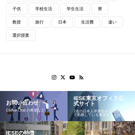
子供
学校生活
学生生活
寮
教授
旅行
日本
生活費
違い
選択授業
IESE東京オフィス公
お問い合わせ
式サイト
Coffee Chat の希望など
2名の日本人卒業生がフルタイム
で勤務している東京オフィスです
IESEの特徴