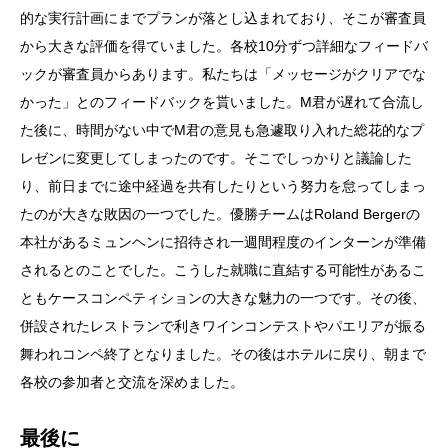
的な実行計画にまでプランが落とし込まれており、そこが審査員
から大きな評価を得ていました。各校10分ずつ詳細なフィードバ
ックが審査員からあります。私たちは「メッセージがクリアでな
かった」とのフィードバックを貰いました。M君が遅れて合流し
た後に、時間がない中でM君の意見も急遽取り入れた総花的なプ
レゼンに変更してしまったのです。そこでしっかりと議論した
り、前日までに途中経過を共有したりという努力を怠ってしまっ
たのが大きな敗因の一つでした。優勝チームはRoland Bergerの
本社があるミュンヘンに招待され一週間程度のインターンが準備
されるとのことでした。こうした就職に直結する可能性があるこ
ともケースコンペティションの大きな魅力の一つです。その後、
併設されたレストランで利きワインコンテストやパエリアが振る
舞われコンペ終了となりました。その後はホテルに戻り、朝まで
各校の参加者と交流を深めました。
最後に