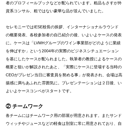
者のプロフィールブックなどが配られています。粗品もさすが外
資系コンサル、粗ではない豪華な品が並んでいました。
セレモニーではIESE校長の挨拶、インターナショナルラウンド
の概要発表、各校参加者の自己紹介の後、いよいよケースの発表
に。ケースは「LVMHグループのワイン事業部がどのように業績
を伸ばすか」という2004年の実際のビジネスシチュエーション
を基にしたケースが配られました。執筆者の教授によるケースの
概要と狙いが解説されたあと、「実際にケースに登場する当時の
CEOがプレゼン当日に審査員を努める事」が発表され、会場は高
揚感に満ちあふれた雰囲気に。プレゼンテーションは２日後、い
よいよケースコンペがスタートです。
② チームワーク
各チームにはチームワーク用の部屋が用意されます。またサンド
ウィッチやジュースなどの軽食は別室に常に用意されており、自