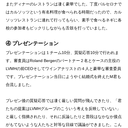
またディナーのレストランは凄く豪華でした。丁度バルセロナで
はカルソッツという有名料理が食べられる時期だったので、カル
ソッツレストランに連れて行ってもらい、素手で食べるネギに各
校の参加者もビックリしながらも舌鼓を打っていました。
④ プレゼンテーション
プレゼンテーションは１チーム10分、質疑応答10分で行われま
す。審査員はRoland Bergerのパートナー２名とケースの主役の
LVMHの前CEOそしてワインアナリストの４人と豪華な審査委員
です。プレゼンテーション当日にようやく結婚式を終えたM君も
合流しました。
プレゼン後の質疑応答では凄く厳しい質問が飛んできたり、「君
たちの提案はLVMHグループのこういう考えを反映していない」
と厳しく指摘されたり、それに反論したりと普段はなかなか接点
がもてないような人たちと対等な目線で議論ができました。こん