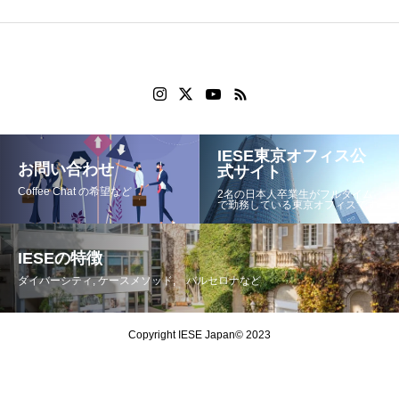
IESE東京オフィス公
お問い合わせ
式サイト
Coffee Chat の希望など
2名の日本人卒業生がフルタイム
で勤務している東京オフィスです
IESEの特徴
ダイバーシティ, ケースメソッド, バルセロナなど
Copyright IESE Japan© 2023