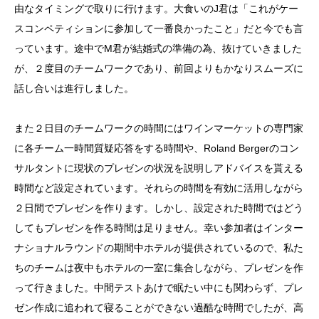
由なタイミングで取りに行けます。大食いのJ君は「これがケー
スコンペティションに参加して一番良かったこと」だと今でも言
っています。途中でM君が結婚式の準備の為、抜けていきました
が、２度目のチームワークであり、前回よりもかなりスムーズに
話し合いは進行しました。
また２日目のチームワークの時間にはワインマーケットの専門家
に各チーム一時間質疑応答をする時間や、Roland Bergerのコン
サルタントに現状のプレゼンの状況を説明しアドバイスを貰える
時間など設定されています。それらの時間を有効に活用しながら
２日間でプレゼンを作ります。しかし、設定された時間ではどう
してもプレゼンを作る時間は足りません。幸い参加者はインター
ナショナルラウンドの期間中ホテルが提供されているので、私た
ちのチームは夜中もホテルの一室に集合しながら、プレゼンを作
って行きました。中間テストあけで眠たい中にも関わらず、プレ
ゼン作成に追われて寝ることができない過酷な時間でしたが、高