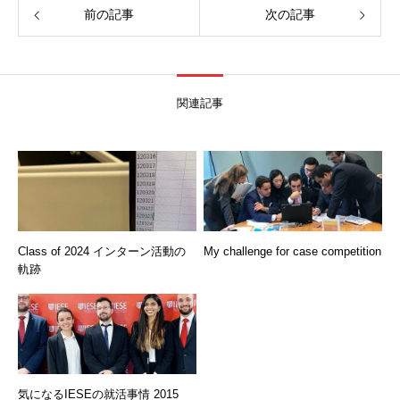
前の記事
次の記事
関連記事
Class of 2024 インターン活動の
My challenge for case competition
軌跡
気になるIESEの就活事情 2015