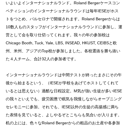
いよいよインターナショナルランド。Roland Bergerケースコン
ペティションのインターナショナルラウンドは毎年IESEがホス
トをつとめ、バルセロナで開催されます。Roland Bergerからは
10数人ものスタッフがインターナショナルラウンドに参加し、運
営として会を取り仕切ってくれます。我々の年の参加校は
Chicago Booth, Tuck, Yale, LBS, INSEAD, HKUST, CEIBSと欧
州、米州、アジアのTop校が参加しました。各校選抜を勝ち抜い
た４人チーム、合計32人の参加者です。
インターナショナルラウンドは中間テストが終ったまさにその午
後から始まるという、（IESEが学校をあげてホストしてくれて
いるとは思えない）過酷な日程設定。M気が強い生徒が多いIESE
の我々といえでも、疲労困憊で眠気を我慢しながらオープニング
セレモニーに参加。それでも、IESE以外の生徒の高揚感に満ち
た表情を見ていると、よしやるぞとこちらも気合いが入ります。
机の上には、色々なRoland Bergerからの粗品のお土産や各参加