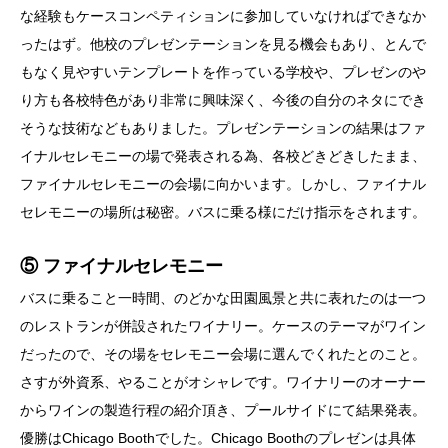
な経験もケースコンペティションに参加していなければできなか
ったはず。他校のプレゼンテーションを見る機会もあり、とんで
もなく見やすいテンプレートを作っている学校や、プレゼンのや
り方も各校特色があり非常に興味深く、今後の自分のネタにでき
そうな技術などもありました。プレゼンテーションの結果はファ
イナルセレモニーの場で発表される為、各校どきどきしたまま、
ファイナルセレモニーの会場に向かいます。しかし、ファイナル
セレモニーの場所は秘密。バスに乗る様にだけ指示をされます。
⑤ ファイナルセレモニー
バスに乗ること一時間、のどかな田園風景と共に表れたのは一つ
のレストランが併設されたワイナリー。ケースのテーマがワイン
だったので、その場をセレモニー会場に選んでくれたとのこと。
さすが外資系、やることがオシャレです。ワイナリーのオーナー
からワインの製造行程の紹介頂き、プールサイドにて結果発表。
優勝はChicago Boothでした。Chicago Boothのプレゼンは具体