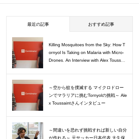
最近の記事
おすすめ記事
Killing Mosquitoes from the Sky: How T
ornyol Is Taking on Malaria with Micro-
Class of 2027 – プロフィール
Drones. An Interview with Alex Toussain
t, Co-Founder of Tornyol
～空から蚊を撲滅する マイクロドロー
Summer Entrepreneurship Experience
ンでマラリアに挑むTornyolの挑戦～ Ale
（短期起業体験）プチ体験記
x Toussaintさんインタビュー
～間違いを恐れず挑戦すれば新しい自分
MBA1年目を振り返る―10年追い続けた
が作れる～ 元サッカー日本代表 大久保