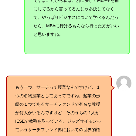
ですよ。だから私は、別に決してMBA生を前
にしてるから言ってるんじゃあ決してなく
て、やっぱりビジネスについて学べるんだっ
たら、MBAに行けるもんなら行った方がいい
と思いますね。
もう一つ、サーチって授業なんですけど、 1
つの名物授業としてあってですね。起業の形
態の１つであるサーチファンドで有名な教授
が何人かいるんですけど、そのうちの 1人が
IESEで教鞭を取っている。ジャズサイモンっ
ていうサーチファンド界においての世界的権