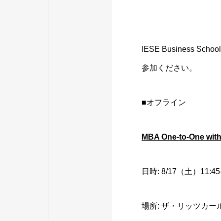
IESE Busines
参加ください。
■オフライン
MBA One-to-One wit
日時: 8/17（土）11:4
場所: ザ・リッツカー