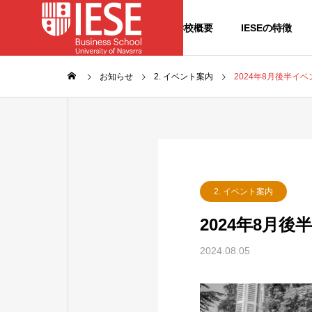
学校概要
IESEの特徴
お知らせ
2. イベント案内
2024年8月後半イ
沿革
History
Feature
2. イベント案内
IESEの特徴
2024年8月
School
東京オフィ
2024.08.05
Tokyo Office
学校概要
Diversit
350人世界5
の多様な学生