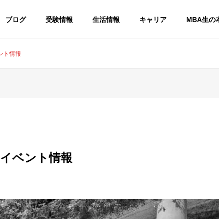
ブログ
受験情報
生活情報
キャリア
MBA生の
ベント情報
MBAプログラム概要
2年制(19ヵ月)プログラム
後半イベント情報
ス
拠点
Case Method
A Global School
y Team
Barcelo
グローバルリーダーに
5か国以上
必要な意思決定能力を
至高の環境
開発
園