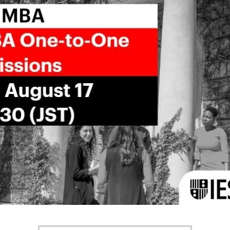
ス
教授陣
cess
Faculty