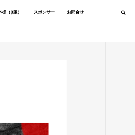
本棚（β版）
スポンサー
お問合せ
キャンパス
バルセロナの街並みが一望
キャリアサービス
Entrepreneurship
Carrier Service
na
充実したアントレプロ
、地上の楽
グラム、世界2大サーチ
ファンドスクール