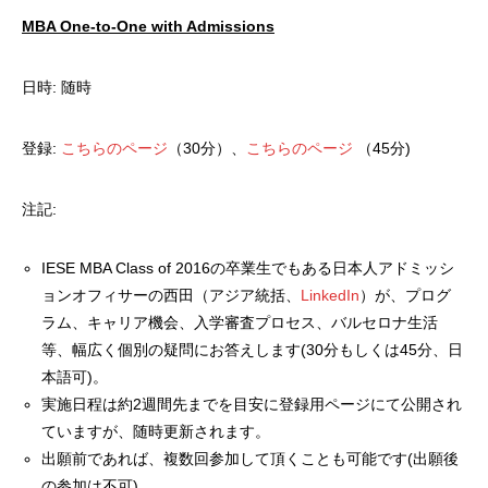
MBA One-to-One with Admissions
日時: 随時
登録:
こちらのページ
（30分）、
こちらのページ
（45分)
注記:
IESE MBA Class of 2016の卒業生でもある日本人アドミッシ
ョンオフィサーの西田（アジア統括、
LinkedIn
）が、プログ
ラム、キャリア機会、入学審査プロセス、バルセロナ生活
等、幅広く個別の疑問にお答えします(30分もしくは45分、日
本語可)。
実施日程は約2週間先までを目安に登録用ページにて公開され
ていますが、随時更新されます。
出願前であれば、複数回参加して頂くことも可能です(出願後
の参加は不可)。